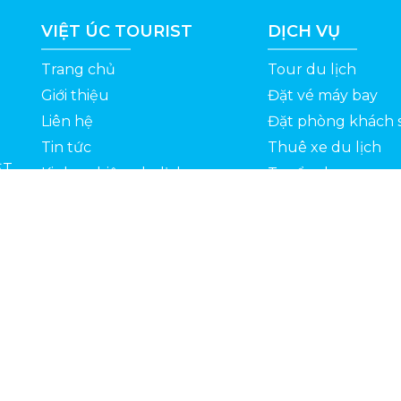
VIỆT ÚC TOURIST
DỊCH VỤ
Trang chủ
Tour du lịch
Giới thiệu
Đặt vé máy bay
Liên hệ
Đặt phòng khách 
Tin tức
Thuê xe du lịch
ỆT
Kinh nghiệm du lịch
Tuyển dụng
Thông Tin Khuyến Mãi
Chính sách bảo mật
Bản quyền 2022 © Vietuctourist.vn