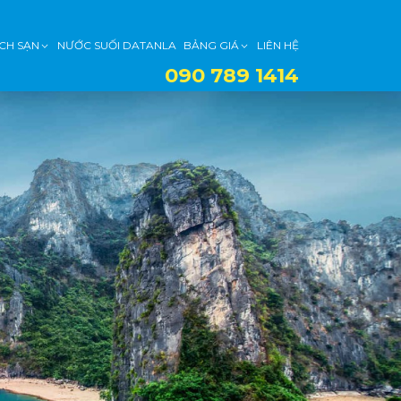
CH SẠN
NƯỚC SUỐI DATANLA
BẢNG GIÁ
LIÊN HỆ
090 789 1414