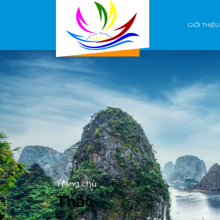
GIỚI THIỆU
Trang chủ
>
Thác
Thác