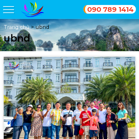
090 789 1414
Trang chủ
>
ubnd
ubnd