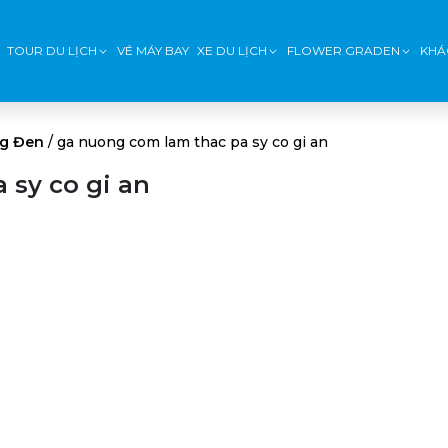
TOUR DU LỊCH
VÉ MÁY BAY
XE DU LỊCH
FLOWER GRADEN
KHÁ
ng Đen
/
ga nuong com lam thac pa sy co gi an
 sy co gi an