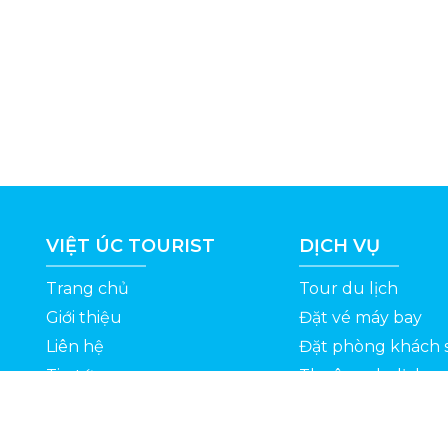
VIỆT ÚC TOURIST
DỊCH VỤ
Trang chủ
Tour du lịch
Giới thiệu
Đặt vé máy bay
Liên hệ
Đặt phòng khách 
Tin tức
Thuê xe du lịch
ỆT
Kinh nghiệm du lịch
Tuyển dụng
Thông Tin Khuyến Mãi