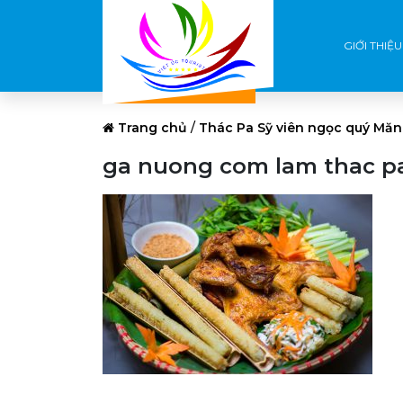
GIỚI THIỆU
Trang chủ
/
Thác Pa Sỹ viên ngọc quý Mă
ga nuong com lam thac pa