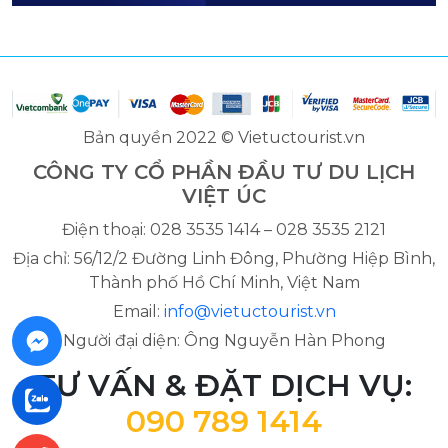
Bản quyền 2022 © Vietuctourist.vn
CÔNG TY CỔ PHẦN ĐẦU TƯ DU LỊCH
VIỆT ÚC
Điện thoại: 028 3535 1414 – 028 3535 2121
Địa chỉ: 56/12/2 Đường Linh Đông, Phường Hiệp Bình,
Thành phố Hồ Chí Minh, Việt Nam
Email:
info@vietuctourist.vn
Người đại diện: Ông Nguyễn Hàn Phong
TƯ VẤN & ĐẶT DỊCH VỤ:
090 789 1414