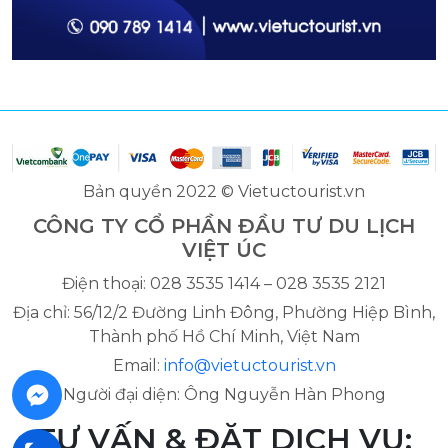
Bản quyền 2022 © Vietuctourist.vn
CÔNG TY CỔ PHẦN ĐẦU TƯ DU LỊCH
VIỆT ÚC
Điện thoại: 028 3535 1414 – 028 3535 2121
Địa chỉ: 56/12/2 Đường Linh Đông, Phường Hiệp Bình,
Thành phố Hồ Chí Minh, Việt Nam
Email:
info@vietuctourist.vn
Người đại diện: Ông Nguyễn Hàn Phong
TƯ VẤN & ĐẶT DỊCH VỤ: