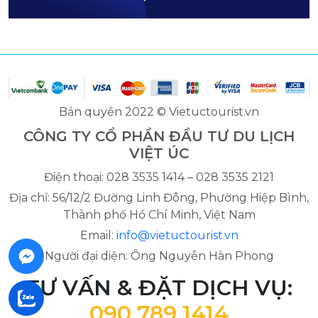
Bản quyền 2022 © Vietuctourist.vn
CÔNG TY CỔ PHẦN ĐẦU TƯ DU LỊCH
VIỆT ÚC
Điện thoại: 028 3535 1414 – 028 3535 2121
Địa chỉ: 56/12/2 Đường Linh Đông, Phường Hiệp Bình,
Thành phố Hồ Chí Minh, Việt Nam
Email:
info@vietuctourist.vn
Người đại diện: Ông Nguyễn Hàn Phong
TƯ VẤN & ĐẶT DỊCH VỤ:
090 789 1414