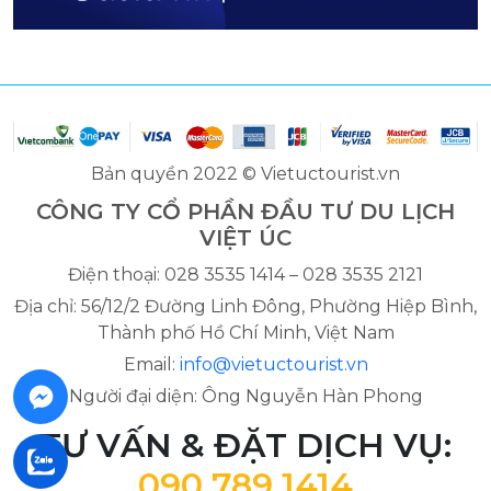
Bản quyền 2022 © Vietuctourist.vn
CÔNG TY CỔ PHẦN ĐẦU TƯ DU LỊCH
VIỆT ÚC
Điện thoại: 028 3535 1414 – 028 3535 2121
Địa chỉ: 56/12/2 Đường Linh Đông, Phường Hiệp Bình,
Thành phố Hồ Chí Minh, Việt Nam
Email:
info@vietuctourist.vn
Người đại diện: Ông Nguyễn Hàn Phong
TƯ VẤN & ĐẶT DỊCH VỤ:
090 789 1414