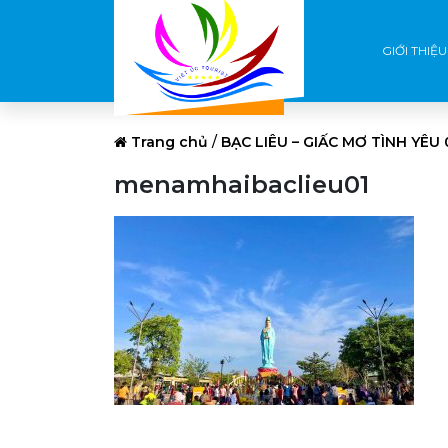
GIỚI THIỆU
Trang chủ
/
BẠC LIÊU – GIẤC MƠ TÌNH YÊU
menamhaibaclieu01