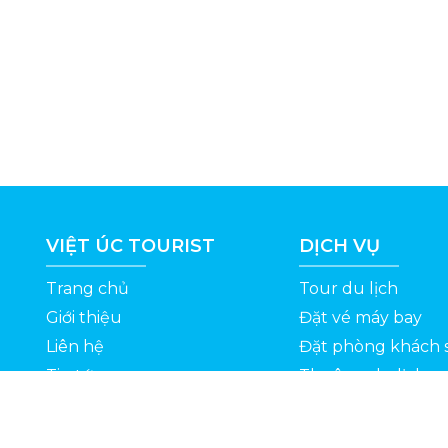
VIỆT ÚC TOURIST
DỊCH VỤ
Trang chủ
Tour du lịch
Giới thiệu
Đặt vé máy bay
Liên hệ
Đặt phòng khách 
Tin tức
Thuê xe du lịch
ỆT
Kinh nghiệm du lịch
Tuyển dụng
Thông Tin Khuyến Mãi