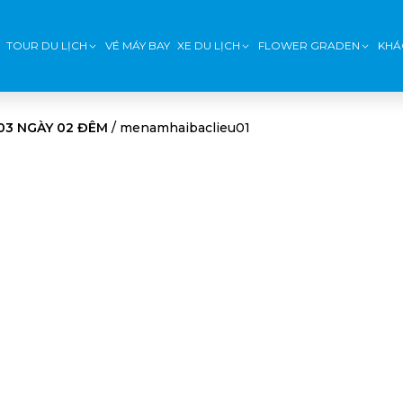
TOUR DU LỊCH
VÉ MÁY BAY
XE DU LỊCH
FLOWER GRADEN
KHÁ
 03 NGÀY 02 ĐÊM
/
menamhaibaclieu01