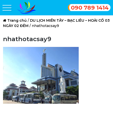
090 789 1414
Trang chủ
/
DU LỊCH MIỀN TÂY – BẠC LIÊU – HOÀI CỔ 03
NGÀY 02 ĐÊM
/
nhathotacsay9
nhathotacsay9