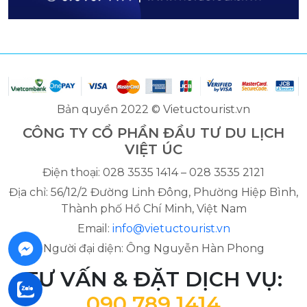
Bản quyền 2022 © Vietuctourist.vn
CÔNG TY CỔ PHẦN ĐẦU TƯ DU LỊCH
VIỆT ÚC
Điện thoại: 028 3535 1414 – 028 3535 2121
Địa chỉ: 56/12/2 Đường Linh Đông, Phường Hiệp Bình,
Thành phố Hồ Chí Minh, Việt Nam
Email:
info@vietuctourist.vn
Người đại diện: Ông Nguyễn Hàn Phong
TƯ VẤN & ĐẶT DỊCH VỤ:
090 789 1414