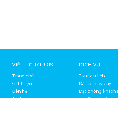
VIỆT ÚC TOURIST
DỊCH VỤ
Trang chủ
Tour du lịch
Giới thiệu
Đặt vé máy bay
Liên hệ
Đặt phòng khách 
Tin tức
Thuê xe du lịch
ỆT
Kinh nghiệm du lịch
Tuyển dụng
Thông Tin Khuyến Mãi