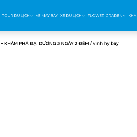
TOUR DU LỊCH
VÉ MÁY BAY
XE DU LỊCH
FLOWER GRADEN
KHÁ
Y – KHÁM PHÁ ĐẠI DƯƠNG 3 NGÀY 2 ĐÊM
/
vinh hy bay