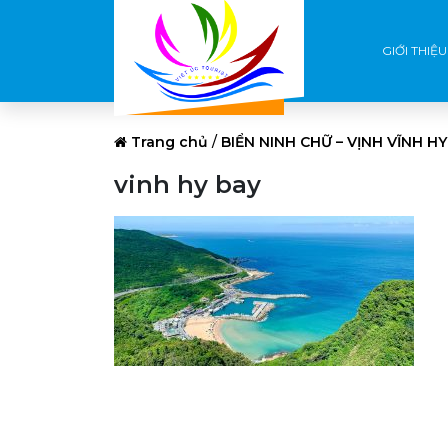
GIỚI THIỆU
Trang chủ
/
BIỂN NINH CHỮ – VỊNH VĨNH H
vinh hy bay