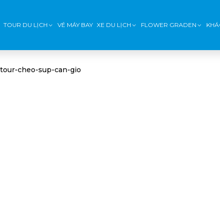
TOUR DU LỊCH
VÉ MÁY BAY
XE DU LỊCH
FLOWER GRADEN
KHÁ
tour-cheo-sup-can-gio