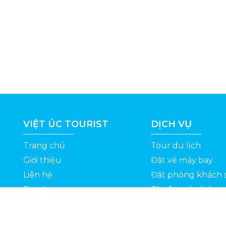
VIỆT ÚC TOURIST
DỊCH VỤ
Trang chủ
Tour du lịch
Giới thiệu
Đặt vé máy bay
Liên hệ
Đặt phòng khách 
Tin tức
Thuê xe du lịch
ỆT
Kinh nghiệm du lịch
Tuyển dụng
Thông Tin Khuyến Mãi