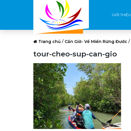
GIỚI THIỆU
Trang chủ
/
Cần Giờ- Về Miền Rừng Đước
/
tour-cheo-sup-can-gio