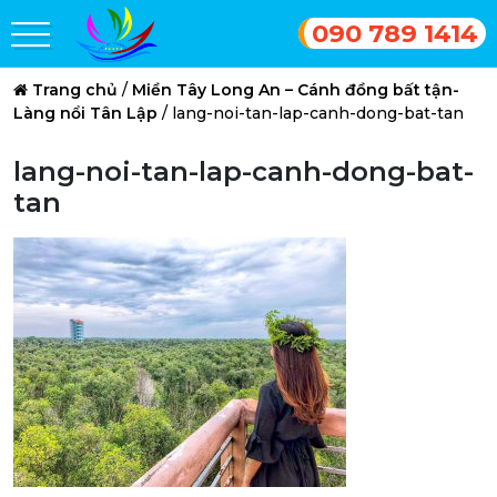
090 789 1414
Trang chủ
/
Miền Tây Long An – Cánh đồng bất tận-
Làng nổi Tân Lập
/
lang-noi-tan-lap-canh-dong-bat-tan
lang-noi-tan-lap-canh-dong-bat-
tan