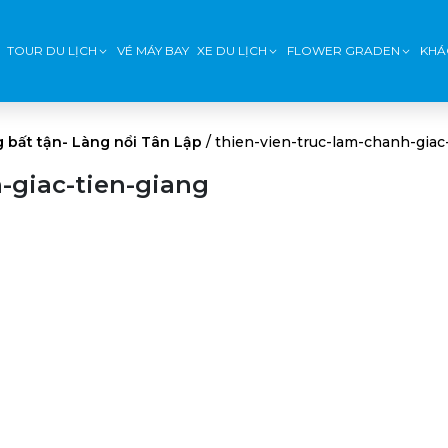
TOUR DU LỊCH
VÉ MÁY BAY
XE DU LỊCH
FLOWER GRADEN
KHÁ
 bất tận- Làng nổi Tân Lập
/
thien-vien-truc-lam-chanh-giac
-giac-tien-giang