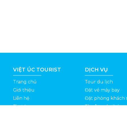
VIỆT ÚC TOURIST
DỊCH VỤ
Trang chủ
Tour du lịch
Giới thiệu
Đặt vé máy bay
Liên hệ
Đặt phòng khách 
Tin tức
Thuê xe du lịch
ỆT
Kinh nghiệm du lịch
Tuyển dụng
Thông Tin Khuyến Mãi