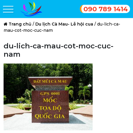
090 789 1414
Trang chủ
/
Du lịch Cà Mau- Lễ hội cua
/
du-lich-ca-
mau-cot-moc-cuc-nam
du-lich-ca-mau-cot-moc-cuc-
nam