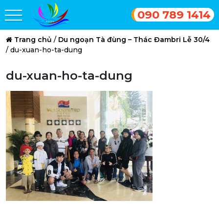
090 789 1414
Trang chủ
/
Du ngoạn Tà đùng – Thác Đambri Lễ 30/4
/
du-xuan-ho-ta-dung
du-xuan-ho-ta-dung