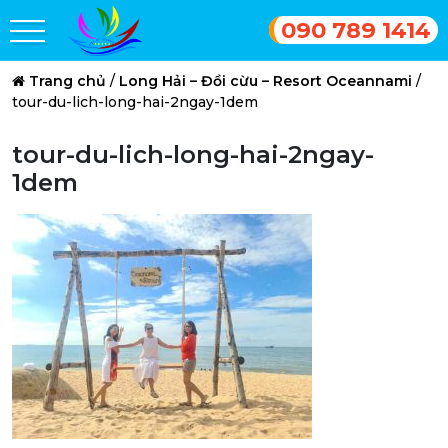
090 789 1414
Trang chủ
/
Long Hải – Đồi cừu – Resort Oceannami
/
tour-du-lich-long-hai-2ngay-1dem
tour-du-lich-long-hai-2ngay-
1dem