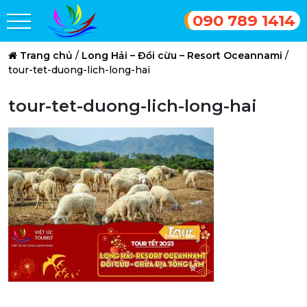
090 789 1414
Trang chủ
/
Long Hải – Đồi cừu – Resort Oceannami
/
tour-tet-duong-lich-long-hai
tour-tet-duong-lich-long-hai