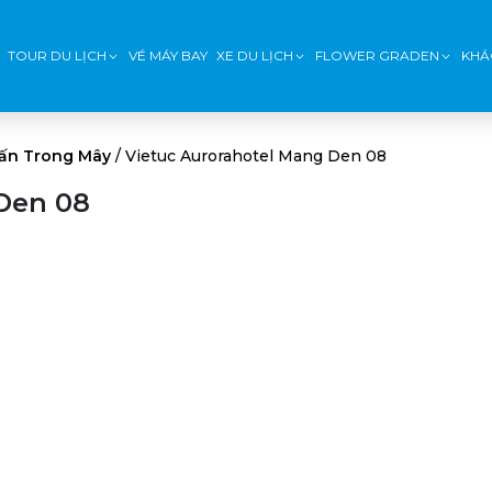
TOUR DU LỊCH
VÉ MÁY BAY
XE DU LỊCH
FLOWER GRADEN
KHÁ
rấn Trong Mây
/
Vietuc Aurorahotel Mang Den 08
Den 08