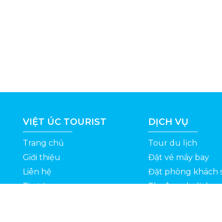
VIỆT ÚC TOURIST
DỊCH VỤ
Trang chủ
Tour du lịch
Giới thiệu
Đặt vé máy bay
Liên hệ
Đặt phòng khách 
Tin tức
Thuê xe du lịch
ỆT
Kinh nghiệm du lịch
Tuyển dụng
Thông Tin Khuyến Mãi