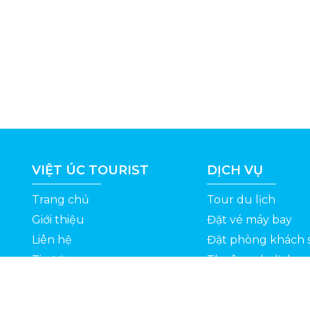
VIỆT ÚC TOURIST
DỊCH VỤ
Trang chủ
Tour du lịch
Giới thiệu
Đặt vé máy bay
Liên hệ
Đặt phòng khách 
Tin tức
Thuê xe du lịch
ỆT
Kinh nghiệm du lịch
Tuyển dụng
Thông Tin Khuyến Mãi