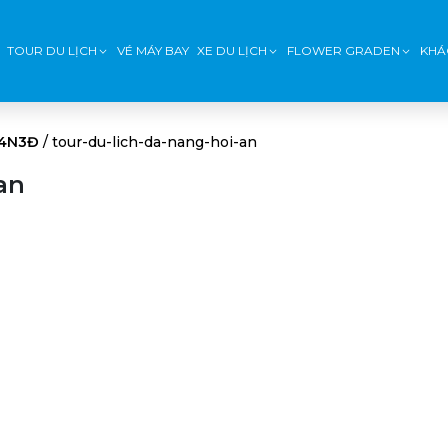
TOUR DU LỊCH
VÉ MÁY BAY
XE DU LỊCH
FLOWER GRADEN
KHÁ
 4N3Đ
/
tour-du-lich-da-nang-hoi-an
an