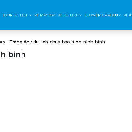
TOUR DU LỊCH
VÉ MÁY BAY
XE DU LỊCH
FLOWER GRADEN
KHÁ
úa – Tràng An
/
du-lich-chua-bao-dinh-ninh-binh
nh-binh