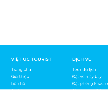
VIỆT ÚC TOURIST
DỊCH VỤ
Trang chủ
Tour du lịch
Giới thiệu
Đặt vé máy bay
Liên hệ
Đặt phòng khách 
Tin tức
Thuê xe du lịch
ỆT
Kinh nghiệm du lịch
Tuyển dụng
Thông Tin Khuyến Mãi