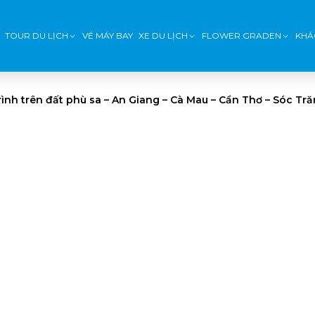
TOUR DU LỊCH
VÉ MÁY BAY
XE DU LỊCH
FLOWER GRADEN
KHÁ
rình trên đất phù sa – An Giang – Cà Mau – Cần Thơ – Sóc Tr