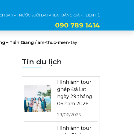
CH SẠN
NƯỚC SUỐI DATANLA
BẢNG GIÁ
LIÊN HỆ
090 789 1414
ăng – Tiền Giang
/
am-thuc-mien-tay
Tin du lịch
Hình ảnh tour
ghép Đà Lạt
ngày 29 tháng
06 năm 2026
29/06/2026
Hình ảnh tour