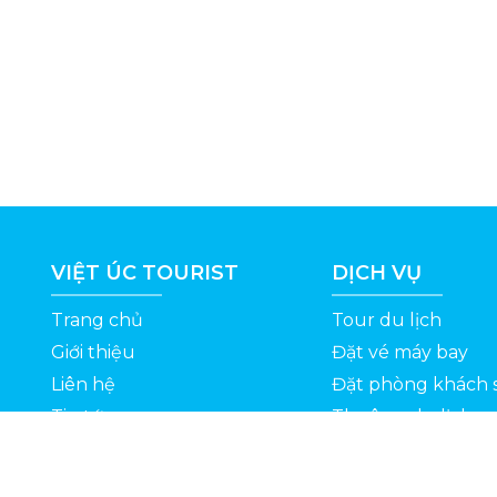
VIỆT ÚC TOURIST
DỊCH VỤ
Trang chủ
Tour du lịch
Giới thiệu
Đặt vé máy bay
Liên hệ
Đặt phòng khách 
Tin tức
Thuê xe du lịch
ỆT
Kinh nghiệm du lịch
Tuyển dụng
Thông Tin Khuyến Mãi