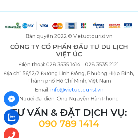
Bản quyền 2022 © Vietuctourist.vn
CÔNG TY CỔ PHẦN ĐẦU TƯ DU LỊCH
VIỆT ÚC
Điện thoại: 028 3535 1414 – 028 3535 2121
Địa chỉ: 56/12/2 Đường Linh Đông, Phường Hiệp Bình,
Thành phố Hồ Chí Minh, Việt Nam
Email:
info@vietuctourist.vn
Người đại diện: Ông Nguyễn Hàn Phong
TƯ VẤN & ĐẶT DỊCH VỤ:
090 789 1414