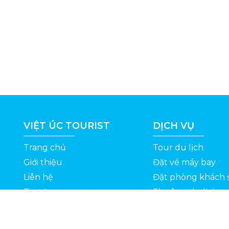
VIỆT ÚC TOURIST
DỊCH VỤ
Trang chủ
Tour du lịch
Giới thiệu
Đặt vé máy bay
Liên hệ
Đặt phòng khách 
Tin tức
Thuê xe du lịch
ỆT
Kinh nghiệm du lịch
Tuyển dụng
Thông Tin Khuyến Mãi