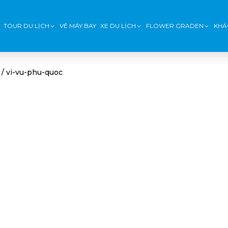
TOUR DU LỊCH
VÉ MÁY BAY
XE DU LỊCH
FLOWER GRADEN
KHÁ
/
vi-vu-phu-quoc