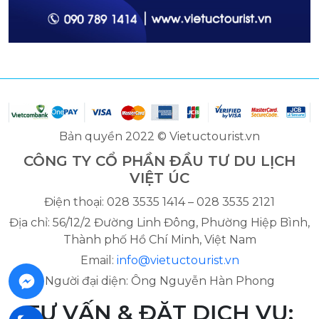
Bản quyền 2022 © Vietuctourist.vn
CÔNG TY CỔ PHẦN ĐẦU TƯ DU LỊCH
VIỆT ÚC
Điện thoại: 028 3535 1414 – 028 3535 2121
Địa chỉ: 56/12/2 Đường Linh Đông, Phường Hiệp Bình,
Thành phố Hồ Chí Minh, Việt Nam
Email:
info@vietuctourist.vn
Người đại diện: Ông Nguyễn Hàn Phong
TƯ VẤN & ĐẶT DỊCH VỤ: