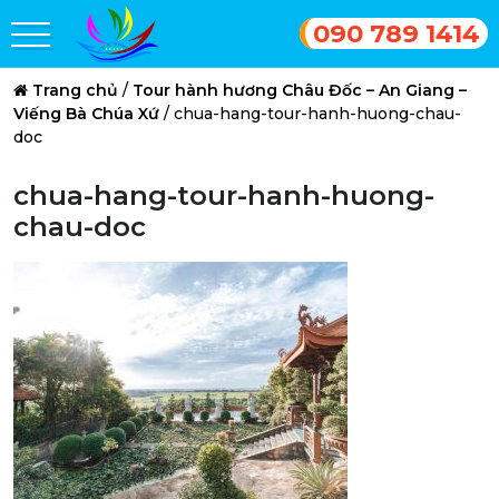
090 789 1414
Trang chủ
/
Tour hành hương Châu Đốc – An Giang –
Viếng Bà Chúa Xứ
/
chua-hang-tour-hanh-huong-chau-
doc
chua-hang-tour-hanh-huong-
chau-doc