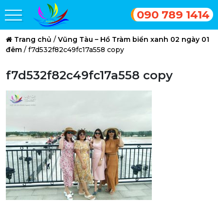
090 789 1414
Trang chủ
/
Vũng Tàu – Hồ Tràm biển xanh 02 ngày 01
đêm
/
f7d532f82c49fc17a558 copy
f7d532f82c49fc17a558 copy