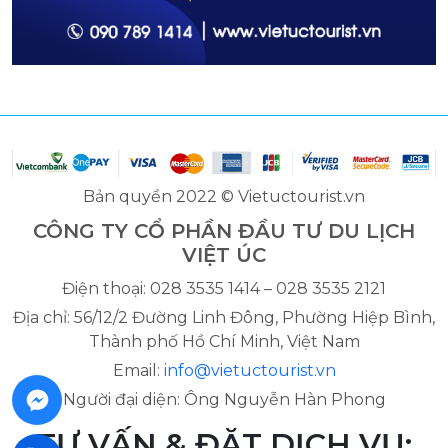
Bản quyền 2022 © Vietuctourist.vn
CÔNG TY CỔ PHẦN ĐẦU TƯ DU LỊCH
VIỆT ÚC
Điện thoại: 028 3535 1414 – 028 3535 2121
Địa chỉ: 56/12/2 Đường Linh Đông, Phường Hiệp Bình,
Thành phố Hồ Chí Minh, Việt Nam
Email:
info@vietuctourist.vn
Người đại diện: Ông Nguyễn Hàn Phong
TƯ VẤN & ĐẶT DỊCH VỤ: