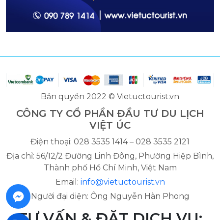
Bản quyền 2022 © Vietuctourist.vn
CÔNG TY CỔ PHẦN ĐẦU TƯ DU LỊCH
VIỆT ÚC
Điện thoại: 028 3535 1414 – 028 3535 2121
Địa chỉ: 56/12/2 Đường Linh Đông, Phường Hiệp Bình,
Thành phố Hồ Chí Minh, Việt Nam
Email:
info@vietuctourist.vn
Người đại diện: Ông Nguyễn Hàn Phong
TƯ VẤN & ĐẶT DỊCH VỤ: