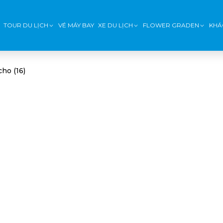
TOUR DU LỊCH
VÉ MÁY BAY
XE DU LỊCH
FLOWER GRADEN
KHÁ
ho (16)