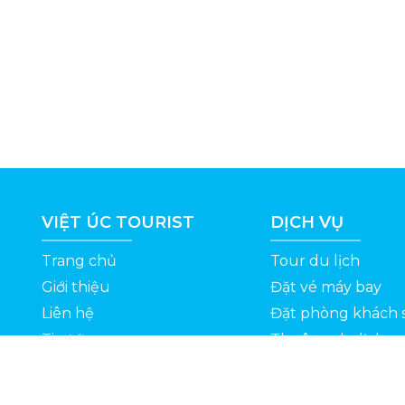
VIỆT ÚC TOURIST
DỊCH VỤ
Trang chủ
Tour du lịch
Giới thiệu
Đặt vé máy bay
Liên hệ
Đặt phòng khách 
Tin tức
Thuê xe du lịch
ỆT
Kinh nghiệm du lịch
Tuyển dụng
Thông Tin Khuyến Mãi