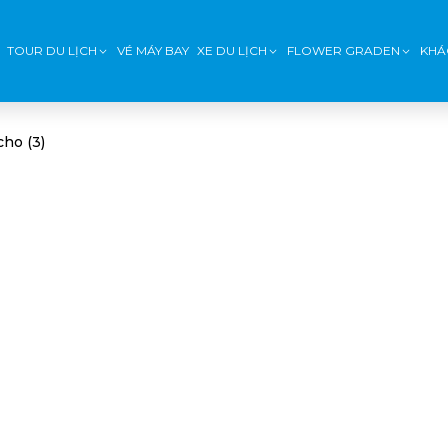
TOUR DU LỊCH
VÉ MÁY BAY
XE DU LỊCH
FLOWER GRADEN
KHÁ
ho (3)