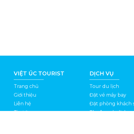
VIỆT ÚC TOURIST
DỊCH VỤ
Trang chủ
Tour du lịch
Giới thiệu
Đặt vé máy bay
Liên hệ
Đặt phòng khách 
Tin tức
Thuê xe du lịch
ỆT
Kinh nghiệm du lịch
Tuyển dụng
Thông Tin Khuyến Mãi