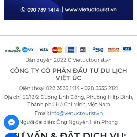
Bản quyền 2022 © Vietuctourist.vn
CÔNG TY CỔ PHẦN ĐẦU TƯ DU LỊCH
VIỆT ÚC
Điện thoại: 028 3535 1414 – 028 3535 2121
Địa chỉ: 56/12/2 Đường Linh Đông, Phường Hiệp Bình,
Thành phố Hồ Chí Minh, Việt Nam
Email:
info@vietuctourist.vn
Người đại diện: Ông Nguyễn Hàn Phong
TƯ VẤN & ĐẶT DỊCH VỤ: