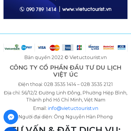
Bản quyền 2022 © Vietuctourist.vn
CÔNG TY CỔ PHẦN ĐẦU TƯ DU LỊCH
VIỆT ÚC
Điện thoại: 028 3535 1414 – 028 3535 2121
Địa chỉ: 56/12/2 Đường Linh Đông, Phường Hiệp Bình,
Thành phố Hồ Chí Minh, Việt Nam
Email:
info@vietuctourist.vn
Người đại diện: Ông Nguyễn Hàn Phong
TƯ VẤN & ĐẶT DỊCH VỤ: