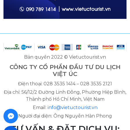
Bản quyền 2022 © Vietuctourist.vn
CÔNG TY CỔ PHẦN ĐẦU TƯ DU LỊCH
VIỆT ÚC
Điện thoại: 028 3535 1414 – 028 3535 2121
Địa chỉ: 56/12/2 Đường Linh Đông, Phường Hiệp Bình,
Thành phố Hồ Chí Minh, Việt Nam
Email:
info@vietuctourist.vn
Người đại diện: Ông Nguyễn Hàn Phong
TƯ VẤN & ĐẶT DỊCH VỤ: