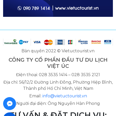
Bản quyền 2022 © Vietuctourist.vn
CÔNG TY CỔ PHẦN ĐẦU TƯ DU LỊCH
VIỆT ÚC
Điện thoại: 028 3535 1414 – 028 3535 2121
Địa chỉ: 56/12/2 Đường Linh Đông, Phường Hiệp Bình,
Thành phố Hồ Chí Minh, Việt Nam
Email:
info@vietuctourist.vn
Người đại diện: Ông Nguyễn Hàn Phong
TƯ VẤN & ĐẶT DỊCH VỤ: