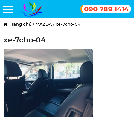
090 789 1414
Trang chủ
/
MAZDA
/
xe-7cho-04
xe-7cho-04