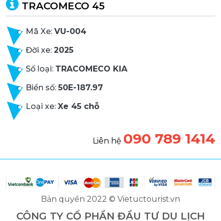
TRACOMECO 45
Mã Xe:
VU-004
Đời xe:
2025
Số loại:
TRACOMECO KIA
Biển số:
50E-187.97
Loại xe:
Xe 45 chỗ
090 789 1414
Liên hệ
Bản quyền 2022 © Vietuctourist.vn
CÔNG TY CỔ PHẦN ĐẦU TƯ DU LỊCH