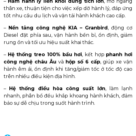
–
Hầm hành lý liền khối dung tích lớn
, mở ngang
thân xe, thuận tiện cho việc xếp dỡ hành lý, đáp ứng
tốt nhu cầu du lịch và vận tải hành khách cao cấp.
–
Nền tảng công nghệ KIA – Granbird
, động cơ
Diesel đặt phía sau, vận hành bền bỉ, ổn định, giảm
rung ồn và tối ưu hiệu suất khai thác.
–
Hệ thống treo 100% bầu hơi
, kết hợp
phanh hơi
công nghệ châu Âu
và
hộp số 6 cấp
, giúp xe vận
hành êm ái, ổn định khi tăng/giảm tốc ở tốc độ cao
trên nhiều điều kiện địa hình.
–
Hệ thống điều hòa công suất lớn
, làm lạnh
nhanh, phân bổ đều khắp khoang hành khách, đảm
bảo sự dễ chịu trong suốt hành trình.