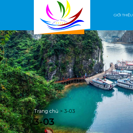
GIỚI THIỆU
Trang chủ
>
3-03
3-03