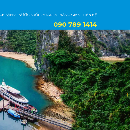
CH SẠN
NƯỚC SUỐI DATANLA
BẢNG GIÁ
LIÊN HỆ
090 789 1414