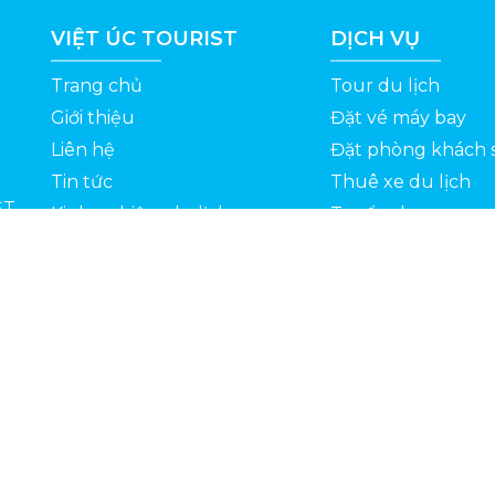
VIỆT ÚC TOURIST
DỊCH VỤ
Trang chủ
Tour du lịch
Giới thiệu
Đặt vé máy bay
Liên hệ
Đặt phòng khách 
Tin tức
Thuê xe du lịch
ỆT
Kinh nghiệm du lịch
Tuyển dụng
Thông Tin Khuyến Mãi
Chính sách bảo mật
Bản quyền 2022 © Vietuctourist.vn