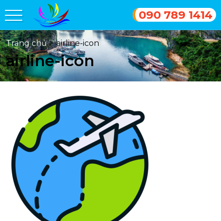
090 789 1414
Trang chủ
>
airline-icon
airline-icon