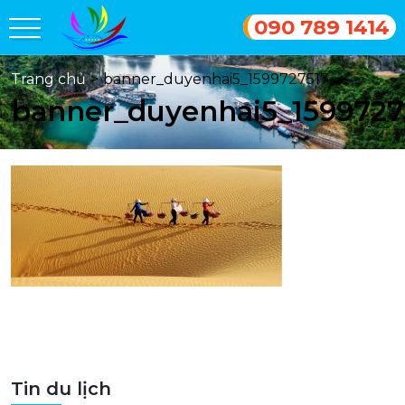
090 789 1414
Trang chủ
>
banner_duyenhai5_1599727517
banner_duyenhai5_1599727
Tin du lịch