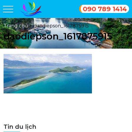
090 789 1414
Trang chủ
>
daodiepson_1617875915
daodiepson_1617875915
Tin du lịch