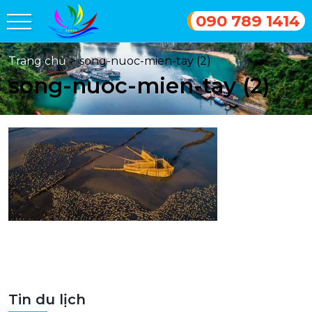
090 789 1414
Trang chủ
>
song-nuoc-mien-tay (2)
song-nuoc-mien-tay (2)
Tin du lịch