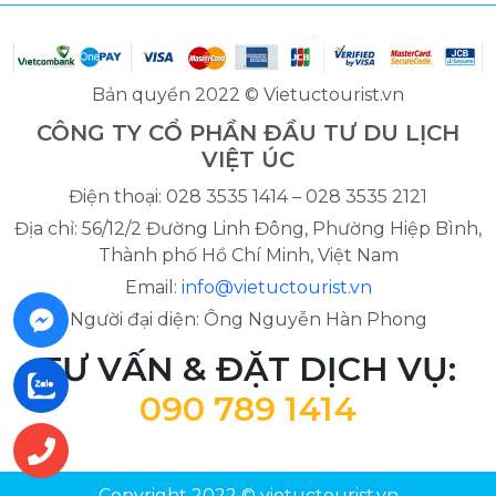
Bản quyền 2022 © Vietuctourist.vn
CÔNG TY CỔ PHẦN ĐẦU TƯ DU LỊCH
VIỆT ÚC
Điện thoại: 028 3535 1414 – 028 3535 2121
Địa chỉ: 56/12/2 Đường Linh Đông, Phường Hiệp Bình,
Thành phố Hồ Chí Minh, Việt Nam
Email:
info@vietuctourist.vn
Người đại diện: Ông Nguyễn Hàn Phong
TƯ VẤN & ĐẶT DỊCH VỤ:
090 789 1414
Copyright 2022 © vietuctourist.vn