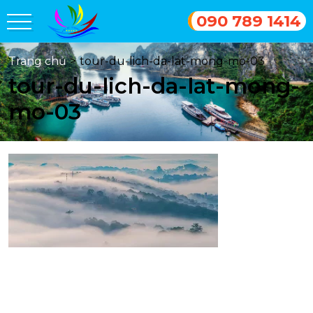
090 789 1414
Trang chủ
>
tour-du-lich-da-lat-mong-mo-03
tour-du-lich-da-lat-mong-
mo-03