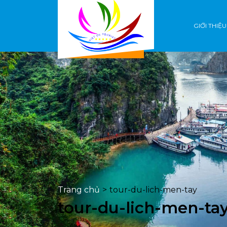
GIỚI THIỆU
Trang chủ
>
tour-du-lich-men-tay
tour-du-lich-men-ta