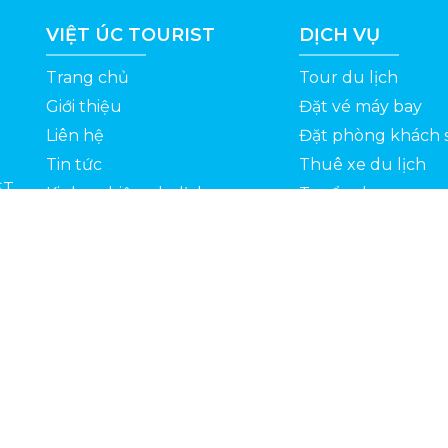
VIỆT ÚC TOURIST
DỊCH VỤ
Trang chủ
Tour du lịch
Giới thiệu
Đặt vé máy bay
Liên hệ
Đặt phòng khách 
Tin tức
Thuê xe du lịch
ỆT
Kinh nghiệm du lịch
Tuyển dụng
Thông Tin Khuyến Mãi
Chính sách bảo mật
Bản quyền 2022 © Vietuctourist.vn