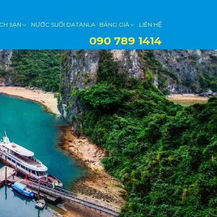
CH SẠN
NƯỚC SUỐI DATANLA
BẢNG GIÁ
LIÊN HỆ
090 789 1414