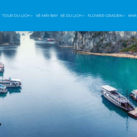
TOUR DU LỊCH
VÉ MÁY BAY
XE DU LỊCH
FLOWER GRADEN
KHÁ
y