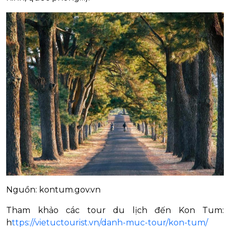
Nguồn: kontum.gov.vn
Tham khảo các tour du lịch đến Kon Tum:
h
ttps://vietuctourist.vn/danh-muc-tour/kon-tum/