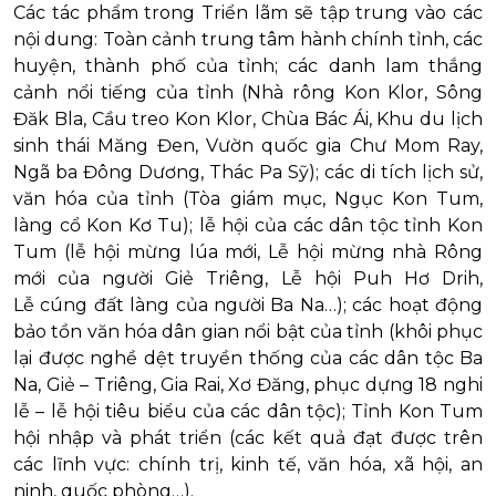
Các tác phẩm trong Triển lãm sẽ tập trung vào các
nội dung: Toàn cảnh trung tâm hành chính tỉnh, các
huyện, thành phố của tỉnh; các danh lam thắng
cảnh nổi tiếng của tỉnh (Nhà rông Kon Klor, Sông
Đăk Bla, Cầu treo Kon Klor, Chùa Bác Ái, Khu du lịch
sinh thái Măng Đen, Vườn quốc gia Chư Mom Ray,
Ngã ba Đông Dương, Thác Pa Sỹ); các di tích lịch sử,
văn hóa của tỉnh (Tòa giám mục, Ngục Kon Tum,
làng cổ Kon Kơ Tu); lễ hội của các dân tộc tỉnh Kon
Tum (lễ hội mừng lúa mới, Lễ hội mừng nhà Rông
mới của người Giẻ Triêng, Lễ hội Puh Hơ Drih,
Lễ cúng đất làng của người Ba Na…); các hoạt động
bảo tồn văn hóa dân gian nổi bật của tỉnh (khôi phục
lại được nghề dệt truyền thống của các dân tộc Ba
Na, Giẻ – Triêng, Gia Rai, Xơ Đăng, phục dựng 18 nghi
lễ – lễ hội tiêu biểu của các dân tộc); Tỉnh Kon Tum
hội nhập và phát triển (các kết quả đạt được trên
các lĩnh vực: chính trị, kinh tế, văn hóa, xã hội, an
ninh, quốc phòng…).