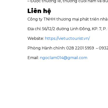
– Được thưởng lễ, thưởng cuối năm và du l
Liên hệ
Công ty TNHH thương mại phát triển nhà v
Địa chỉ: 56/12/2 đường Linh Đông, KP. 7, 
Website:
https://vietuctourist.vn/
Phòng Hành chính: 028 2201 5959 – 0932
Email:
ngoclam014@gmail.com