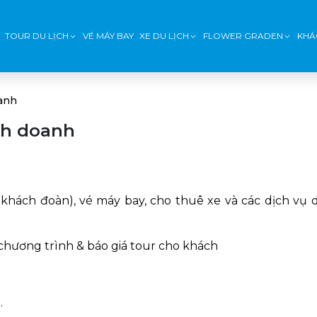
TOUR DU LỊCH
VÉ MÁY BAY
XE DU LỊCH
FLOWER GRADEN
KHÁ
anh
nh doanh
khách đoàn), vé máy bay, cho thuê xe và các dịch vụ d
 chương trình & báo giá tour cho khách
.