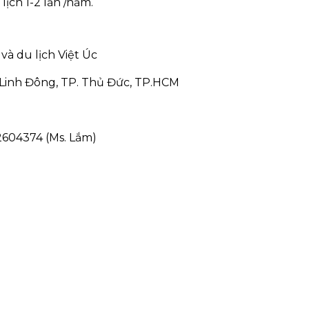
ịch 1-2 lần /năm.
à du lịch Việt Úc
P. Linh Đông, TP. Thủ Đức, TP.HCM
604374 (Ms. Lắm)