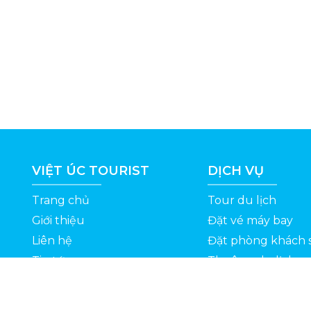
VIỆT ÚC TOURIST
DỊCH VỤ
Trang chủ
Tour du lịch
Giới thiệu
Đặt vé máy bay
Liên hệ
Đặt phòng khách 
Tin tức
Thuê xe du lịch
ỆT
Kinh nghiệm du lịch
Tuyển dụng
Thông Tin Khuyến Mãi