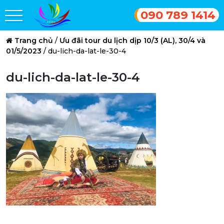
090 789 1414
Trang chủ
/
Ưu đãi tour du lịch dịp 10/3 (AL), 30/4 và
01/5/2023
/
du-lich-da-lat-le-30-4
du-lich-da-lat-le-30-4