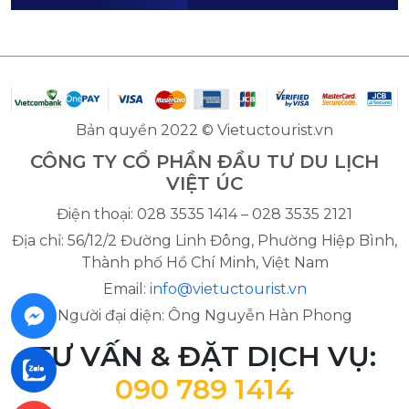
Bản quyền 2022 © Vietuctourist.vn
CÔNG TY CỔ PHẦN ĐẦU TƯ DU LỊCH
VIỆT ÚC
Điện thoại: 028 3535 1414 – 028 3535 2121
Địa chỉ: 56/12/2 Đường Linh Đông, Phường Hiệp Bình,
Thành phố Hồ Chí Minh, Việt Nam
Email:
info@vietuctourist.vn
Người đại diện: Ông Nguyễn Hàn Phong
TƯ VẤN & ĐẶT DỊCH VỤ:
090 789 1414