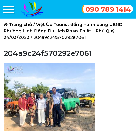
090 789 1414
Trang chủ
/
Việt Úc Tourist đồng hành cùng UBND
Phường Linh Đông Du Lịch Phan Thiết – Phú Quý
24/03/2023
/
204a9c24f570292e7061
204a9c24f570292e7061