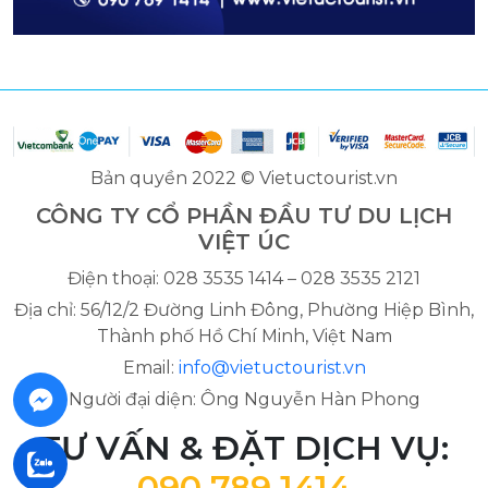
Bản quyền 2022 © Vietuctourist.vn
CÔNG TY CỔ PHẦN ĐẦU TƯ DU LỊCH
VIỆT ÚC
Điện thoại: 028 3535 1414 – 028 3535 2121
Địa chỉ: 56/12/2 Đường Linh Đông, Phường Hiệp Bình,
Thành phố Hồ Chí Minh, Việt Nam
Email:
info@vietuctourist.vn
Người đại diện: Ông Nguyễn Hàn Phong
TƯ VẤN & ĐẶT DỊCH VỤ:
090 789 1414