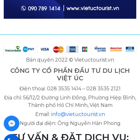
Bản quyền 2022 © Vietuctourist.vn
CÔNG TY CỔ PHẦN ĐẦU TƯ DU LỊCH
VIỆT ÚC
Điện thoại: 028 3535 1414 – 028 3535 2121
Địa chỉ: 56/12/2 Đường Linh Đông, Phường Hiệp Bình,
Thành phố Hồ Chí Minh, Việt Nam
Email:
info@vietuctourist.vn
Người đại diện: Ông Nguyễn Hàn Phong
TƯ VẤN & ĐẶT DỊCH VỤ: