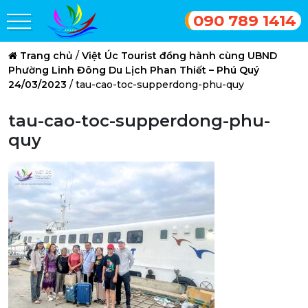
090 789 1414
Trang chủ
/
Việt Úc Tourist đồng hành cùng UBND
Phường Linh Đông Du Lịch Phan Thiết – Phú Quý
24/03/2023
/
tau-cao-toc-supperdong-phu-quy
tau-cao-toc-supperdong-phu-
quy