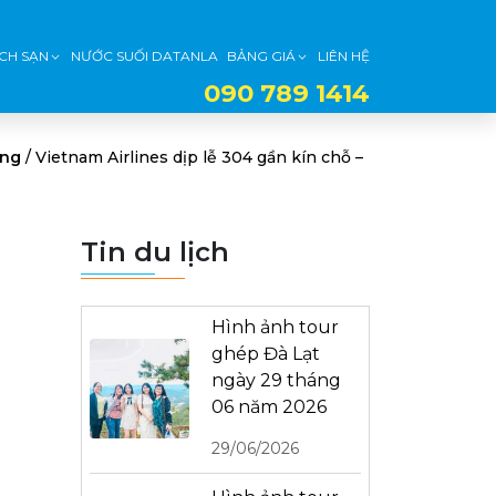
CH SẠN
NƯỚC SUỐI DATANLA
BẢNG GIÁ
LIÊN HỆ
090 789 1414
ing
/
Vietnam Airlines dịp lễ 304 gần kín chỗ –
Tin du lịch
Hình ảnh tour
ghép Đà Lạt
ngày 29 tháng
06 năm 2026
29/06/2026