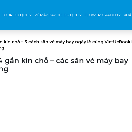
TOUR DU LỊCH
VÉ MÁY BAY
XE DU LỊCH
FLOWER GRADEN
KHÁ
gần kín chỗ – 3 cách săn vé máy bay ngày lễ cùng VietUcBook
ng
4 gần kín chỗ – các săn vé máy bay
ing