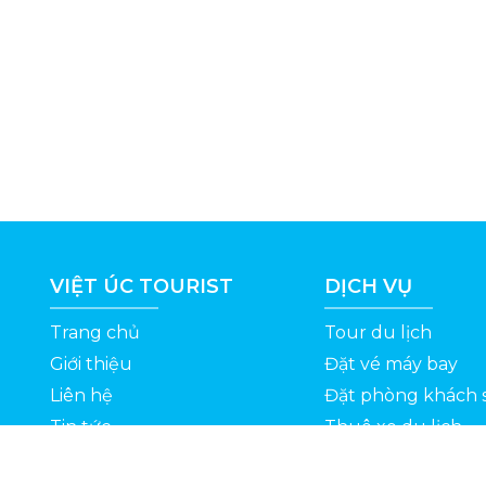
VIỆT ÚC TOURIST
DỊCH VỤ
Trang chủ
Tour du lịch
Giới thiệu
Đặt vé máy bay
Liên hệ
Đặt phòng khách 
Tin tức
Thuê xe du lịch
ỆT
Kinh nghiệm du lịch
Tuyển dụng