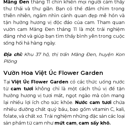
Măng Đen
tháng 11 chín khiến mọi người cảm thấy
thư thái và thư giãn. Bạn có thể đắm chìm trong
thiên nhiên, ngắm nhìn cảnh quan đẹp mê hồn và
tận hưởng hương vị độc đáo của cam. Tham quan
vườn cam Măng Đen tháng 11 là một trải nghiệm
đáng nhớ và giúp bạn tìm thấy bình yên trong cuộc
sống hối hả hàng ngày.
Địa chỉ:
Khu 37 hộ, thị trấn Măng Đen, huyện Kon
Plông
Vườn Hoa Việt Úc Flower Garden
Tại
Việt Úc Flower Garden
có các thức uống nước
từ
cam tươi
không chỉ là một cách thú vị để tận
hưởng hương vị tươi mát, ngọt ngào mà còn mang
lại nhiều lợi ích cho sức khỏe.
Nước cam tươi
chứa
nhiều dưỡng chất quý báu, bao gồm vitamin C, kali,
folate, và chất xơ. Trải nghiệm những đặc sản các loại
sản phẩm từ cam như
mứt cam
,
cam sấy khô.