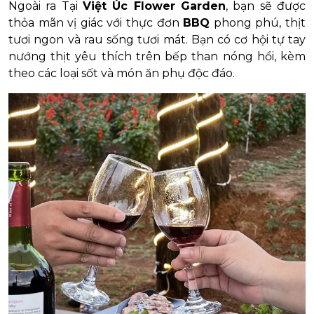
Ngoài ra Tại
Việt Úc Flower Garden
, bạn sẽ được
thỏa mãn vị giác với thực đơn
BBQ
phong phú, thịt
tươi ngon và rau sống tươi mát. Bạn có cơ hội tự tay
nướng thịt yêu thích trên bếp than nóng hổi, kèm
theo các loại sốt và món ăn phụ độc đáo.