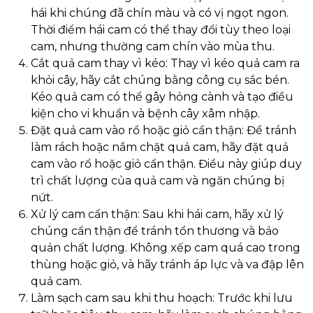
hái khi chúng đã chín màu và có vị ngọt ngon.
Thời điểm hái cam có thể thay đổi tùy theo loại
cam, nhưng thường cam chín vào mùa thu.
Cắt quả cam thay vì kéo: Thay vì kéo quả cam ra
khỏi cây, hãy cắt chúng bằng công cụ sắc bén.
Kéo quả cam có thể gây hỏng cành và tạo điều
kiện cho vi khuẩn và bệnh cây xâm nhập.
Đặt quả cam vào rổ hoặc giỏ cẩn thận: Để tránh
làm rách hoặc nắm chặt quả cam, hãy đặt quả
cam vào rổ hoặc giỏ cẩn thận. Điều này giúp duy
trì chất lượng của quả cam và ngăn chúng bị
nứt.
Xử lý cam cẩn thận: Sau khi hái cam, hãy xử lý
chúng cẩn thận để tránh tổn thương và bảo
quản chất lượng. Không xếp cam quá cao trong
thùng hoặc giỏ, và hãy tránh áp lực và va đập lên
quả cam.
Làm sạch cam sau khi thu hoạch: Trước khi lưu