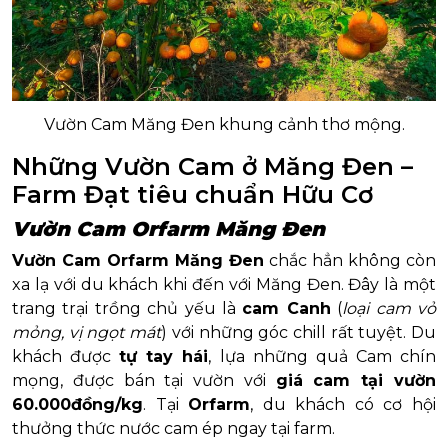
Vườn Cam Măng Đen khung cảnh thơ mộng.
Những Vườn Cam ở Măng Đen –
Farm Đạt tiêu chuẩn Hữu Cơ
Vườn Cam Orfarm Măng Đen
Vườn Cam Orfarm Măng Đen
chắc hẳn không còn
xa lạ với du khách khi đến với Măng Đen. Đây là một
trang trại trồng chủ yếu là
cam Canh
(
loại cam vỏ
mỏng, vị ngọt mát
) với những góc chill rất tuyệt. Du
khách được
tự tay hái
, lựa những quả Cam chín
mọng, được bán tại vườn với
giá cam tại vườn
60.000đồng/kg
. Tại
Orfarm
, du khách có cơ hội
thưởng thức nước cam ép ngay tại farm.